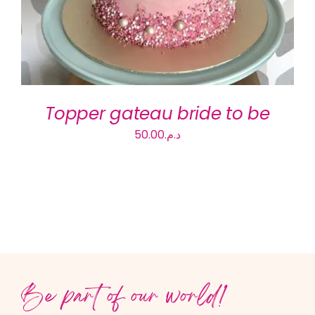
VARIATIONS.
LES
OPTIONS
PEUVENT
ÊTRE
CHOISIES
Topper gateau bride to be
SUR
LA
50.00
د.م.
PAGE
DU
PRODUIT
Be part of our world!