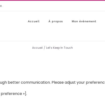
e.
Accueil
À propos
Mon évènement
Accueil
Let’s Keep In Touch
rough better communication. Please adjust your preferen
preference »].