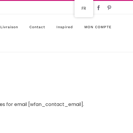
Instagram
Facebook
Pinterest
FR
Livraison
Contact
Inspired
MON COMPTE
ces for email [wfan_contact_email].